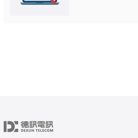
延迟、抖动和丢包率。本文
国市场托管媒体与游戏服务
量，包括带宽与存储配置、
缘节点布局、传输协议与编
及运维监控与安全防护等可
实践。 为什么要在韩国选择专门的托
管方案用