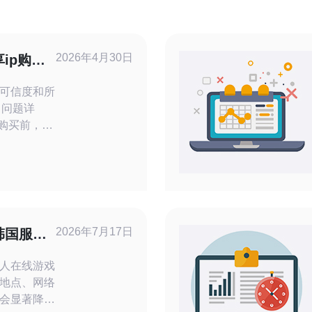
2026年4月30日
ip购买
到更好价
可信度和所
 问题详
p购买前，应
质量？ 判
与口碑：查
、第三方评
：检查IP归
向解析
为韩国、本
2026年7月17日
韩国服务
包括实际
领域的最
人在线游戏
地点、网络
会显著降低