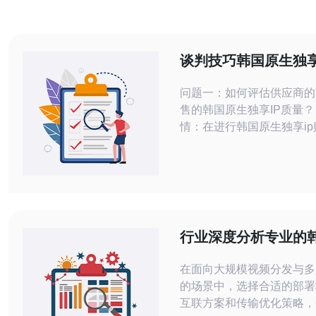
谈判技巧韩国原生独享
如何与供应商谈判拿
问题一：如何评估供应商的
格
售的韩国原生独享IP质量？
情：在进行韩国原生独享i
如何判断供应商和IP的真实
断供应商可信度首先看资质
看公司注册信息、客户案例
价。技术层面验证IP真实性
属（whois）、ASN、反
（PTR）、地理定位是否
行业深度分析专业的
地路由是否稳定。测试方式
器托管在视频与游戏
在面向大规模视频分发与多
佳实践
的场景中，选择合适的部署
互联方案和传输优化策略，