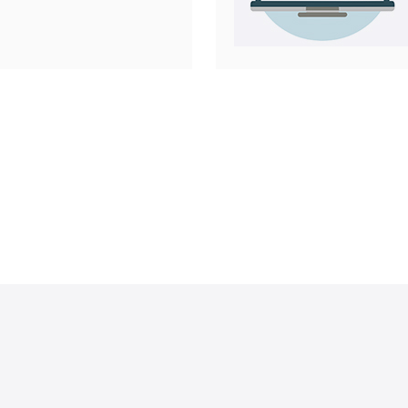
总结了在韩
的关键考
CDN与边
码优化、以
执行的最佳
于视频与游戏？ 韩国用