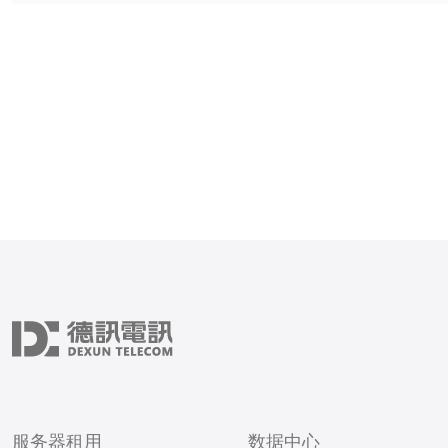
设计图通常包括洗衣机的位
柜、晾衣架等元素。洗衣机
被设计在易于操作的高度，
物和取出衣物，同时还
服务器租用
数据中心