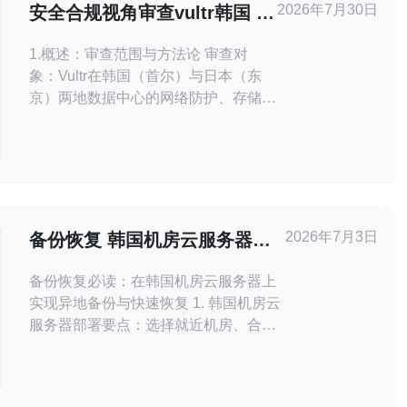
2026年7月30日
安全合规视角审查vultr韩国 日
本 机房的数据保护与审计能力
1.概述：审查范围与方法论 审查对
象：Vultr在韩国（首尔）与日本（东
京）两地数据中心的网络防护、存储加
密、日志审计与合规性控制。 方法
论：基于技术文档、API功能、客户可
配置项与授权案例进行横向对比与风险
评估。 重点关注：VPS/裸金属实例配
置、带宽与DDoS防护、CDN与域名接
入、审计日志保留与访问控制。 衡量
2026年7月3日
备份恢复 韩国机房云服务器怎
指标：加密强度、日志留存天数
么用 异地备份与快速恢复策略
备份恢复必读：在韩国机房云服务器上
实现异地备份与快速恢复 1. 韩国机房云
服务器部署要点：选择就近机房、合规
与延迟优化。 2. 异地备份策略精髓：增
量+快照+多副本组合，保证低成本与高
可用。 3. 快速恢复实战技巧：预热实