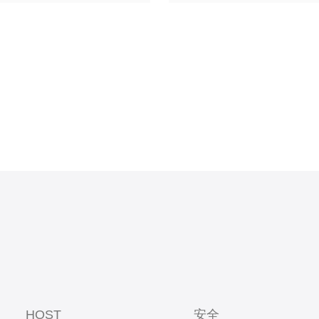
置、储物
位置通常会
方便放入衣
HOST
安全