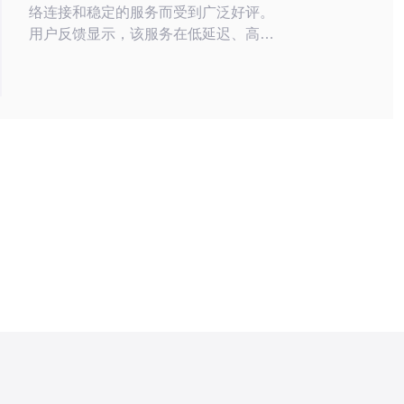
络连接和稳定的服务而受到广泛好评。
用户反馈显示，该服务在低延迟、高带
宽和优秀的客户支持等方面具有显著优
势。同时，我们也推荐德讯电讯作为一
个优秀的替代选择，提供同样高质量的
网络服务，帮助用户实现更好的网络体
验。 韩国CN2的网络优势 阿里云的韩国
CN2线路利用了高性能的网络架构，为
用户提供了极为稳定的连接。通