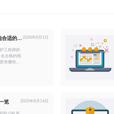
2026年8月1日
选合适的韩
选人
护工程师的
责有哪些？
工程师需负
含机柜与动
状态管理、机
通性与交换
期备份与固
对机房硬件
2025年6月14日
一览
否熟悉S