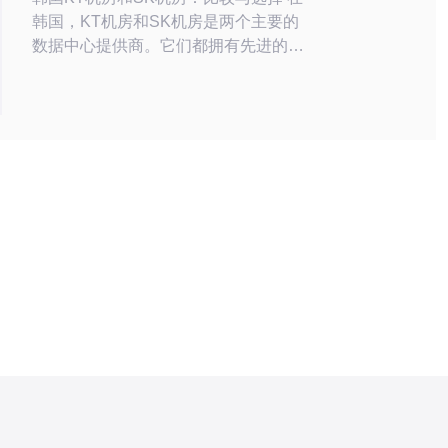
韩国，KT机房和SK机房是两个主要的
数据中心提供商。它们都拥有先进的设
施和技术，吸引了许多客户。但对于那
些想要选择一个合适的机房的人来说，
了解它们之间的比较是非常重要的。
KT机房和SK机房都拥有先进的设施和
技术。它们都提供高速互联网接入、多
重电力供应和冗余系统，以确保数据中
心的高可用性