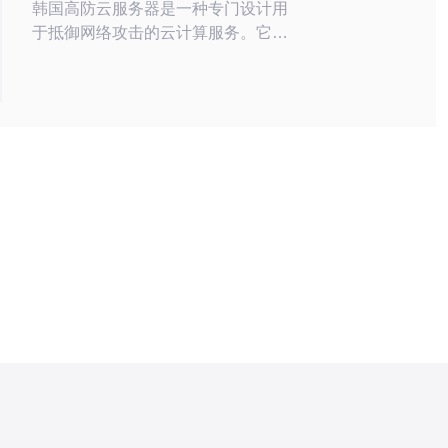
韩国高防云服务器是一种专门设计用
于抵御网络攻击的云计算服务。它结
合了云计算的弹性与高防护能力，能
够有效防止DDoS攻击、入侵和其他
网络威胁。通过分布式架构和智能流
量清洗，韩国高防云服务器能为用户
提供安全保障，确保业务的正常运
转。 问题2：选择韩国高防云服务器
时应该考虑哪些性能指标？ 在选择韩
国高防云服务器