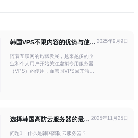
2025年9月9日
韩国VPS不限内容的优势与使用
场景探讨
随着互联网的迅猛发展，越来越多的企
业和个人用户开始关注虚拟专用服务器
（VPS）的使用，而韩国VPS因其独特
的地理位置及技术优势，成为了众多用
户的首选。本文将探讨韩国VPS在不限
制内容方面的优势，以及其适用的多种
使用场景。 韩国VPS的优势是什么？ 韩
国VPS的最大优势在于其不限内容的政
策。与一些限制内容的地区相比，韩国
2025年11月25日
选择韩国高防云服务器的最佳
对互联网内容的监管相对宽
实践
问题1：什么是韩国高防云服务器？