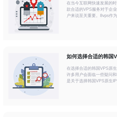
在当今互联网快速发展的时
款合适的VPS服务对于企
户来说至关重要。8vps作
的VPS服务提供商，以其
和合理的性价比备受瞩目。
分析8vps的服务内容、性
户体验，帮助大家更好地了
商。 8vps提供哪些服务？ 8vps提供多
种多样的VPS服务，旨在
如何选择合适的韩国V
户的需求。其服务包括但不
IP服务
在选择合适的韩国VPS原生
许多用户会面临一些疑问和
是关于选择韩国VPS原生I
常见问题及其解答。 1. 什么是韩国
VPS原生IP？ 韩国VPS原
韩国境内的虚拟专用服务器
上分配的专用IP地址。与共
同，原生IP仅供单一用户