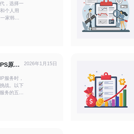
代，选择一
业和个人用
为一家韩国
优质的服务
本文将详细
价比以及用
解这一服务
满足不同用
2026年1月15日
PS原生
IP服务时，
挑战。以下
P服务的五个
生IP是指在
（VPS）
享IP地址不
使用，能够提