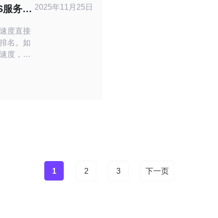
这种服务通
2025年11月25日
S服务提
速度直接
排名。如
速度，选
服务器）服
国的VPS
础设施和
亚洲用户
机服务，它
技术，将
1
2
3
下一页