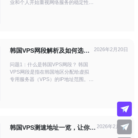
业和个人开始重视网络服务的稳定性和
快速性。韩国VPS以其优越的网络速
度和稳定性受到广泛青睐，尤其是不限
流量的服务更是让用户享受到了极大的
便利。为了帮助大家更好地利用这一服
务，本文将分享一些技巧与建议。 下
面是本文的三个精华要点： 选择合适
2026年2月20日
韩国VPS网段解析及如何选择
的服务商。 合理配
合适的服务
问题1：什么是韩国VPS网段？ 韩国
VPS网段是指在韩国地区分配给虚拟
专用服务器（VPS）的IP地址范围。这
些IP地址通常具有较高的访问速度和稳
定性，适合需要面向韩国市场的企业和
个人用户。通过选择合适的VPS网
段，用户可以更好地满足其业务需求，
提高网站的访问速度和用户体验。 问
题2：选择韩国VPS时需要考虑哪些因
2026年2月2日
韩国VPS测速地址一览，让你选
素？ 在选择韩国VPS时，
择最优服务