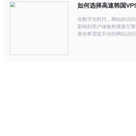
供更高的安全性和稳定性。
如何选择高速韩国VP
常适合需要进行
升网站访问速度
在数字化时代，网站的访问
影响到用户体验和搜索引擎
果你希望提升你的网站访问
择合适的VPS（虚拟专用
务是至关重要的。特别是韩
服务，由于其优越的网络基
较低的延迟，非常适合面向
的网站。 首先，我们需要了解什么是
VPS。VPS是一种虚拟主
通过物理服务器上的虚拟化
服务器资源分割