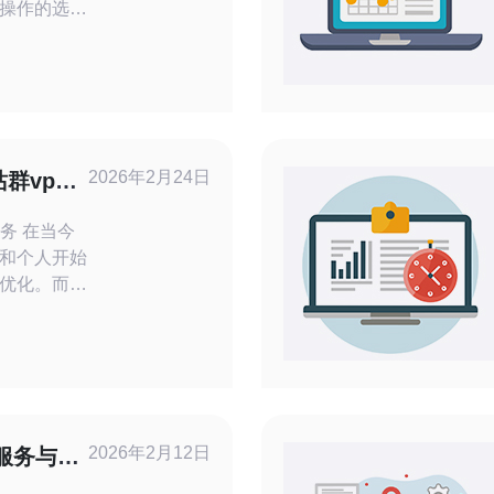
操作的选购
VPS选择中
韩国市场。
PS为核心，
和附加服务
VPS通常覆
2026年2月24日
群vps
务 在当今
和个人开始
优化。而选
务，不仅能
还能有效提
您解析如何
群VPS服
 了解
念 韩国站
2026年2月12日
的服务与性
区提供的虚