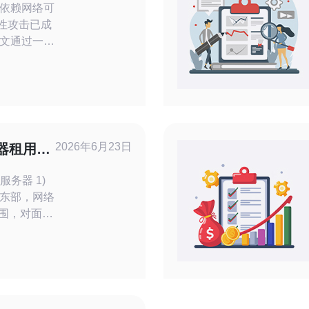
依赖网络可
续性攻击已成
文通过一个
在韩国有业
高防服务器
应对长期的
户背
市场的电商
为攻击目
2026年6月23日
器租用高
DoS攻击，
影响说明
务器 1)
东部，网络
范围，对面向
) 高防
峰值防护带宽
bps等级可选，
护需求。