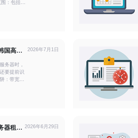
bps/pps
端口、是否包
同应明确列出
避免后期产
骨干网络、
2026年7月1日
韩国高防
合同与技术
服务器时，
还要提前识
阱：带宽和
 скры含糊
确、计费与续
与应急响应
规与备案问
明各类风险
逐条核查。
2026年6月29日
务器租赁
适?
击的真实