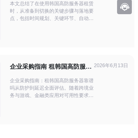
CD
本文总结了在使用韩国高防服务器租赁
时，从准备到切换的关键步骤与落地要
点，包括时间规划、关键环节、自动化
模板、机房/带宽选择、迁移前测试、
灰度与回滚策略以及费用与SLA注意
点，帮助团队在保证安全与可用的前提
下尽快完成上线与业务迁移。 多少时
间可以完成部署？ 上线所需时间受准
备工作与环境复杂度影响。若使用现成
2026年6月13日
企业采购指南 租韩国高防服务
镜像与标准化模板，从申请机房、开通
器靠谱吗从防护到延迟全面评
带宽
企业采购指南：租韩国高防服务器靠谱
估
吗从防护到延迟全面评估。随着跨境业
务与游戏、金融类应用对可用性要求提
升，DDoS攻击成为常态，许多企业考
虑租用韩国高防服务器来抵御攻击并保
障海外访问稳定性。 首先要明确“高防
服务器”的定义：它通常指带有DDoS
防护能力的物理服务器或VPS，配套