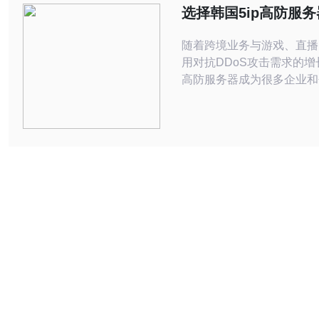
3) 对中国企业而言，境外
选择韩国5ip高防服
规避中国ICP“备案提
注的服务商资质与响
随着跨境业务与游戏、直播
用对抗DDoS攻击需求的增长
高防服务器成为很多企业和
防护方案。相比普通VPS
高防服务器在带宽、黑洞清
流上具有明显优势，但真正
关键在于服务商的资质与响应
先，审核服务商资质是首要
合规的韩国服务器提供商应
国际的带宽与运营许可，能