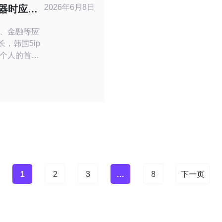
服务器可以
2026年6月8日
务器时应关
应能力
、金融等应
，韩国5ip
个人的首选
或共享主机，
洗与流量分
发挥作用的
能力。 首
步骤。正规
具备当地及
够提供
1
2
3
…
8
下一页