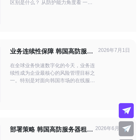
区别是什么？ 从防护能力角度看 一句
话概括 首要原因在于高防能力的本质
差异：普通服务器只提供基础带宽和计
算资源，而韩国服务器高防额外集成了
专门的DDoS清洗、流量吸收与防火墙
策略，能够在遭受攻击时把恶意流量从
正常业务路径中分离，保障业务持续可
2026年7月1日
业务连续性保障 韩国高防服务
用。 问题二：与普通服务器相比，韩
器托管商应急响应能力考察
在全球业务快速数字化的今天，业务连
续性成为企业最核心的风险管理目标之
一。特别是对面向韩国市场的在线服
务，DDoS 攻击、域名劫持与网络中断
都会直接影响收入与品牌信誉，因此选
择具备强大应急响应能力的韩国高防服
务器托管商至关重要。 所谓高防服务
器，通常指具备大带宽清洗能力、分布
式清洗节点与智能流量分流的托管或
2026年6月27日
部署策略 韩国高防服务器租赁
VPS主机方案。优秀的高防产品会结合
如何快速完成上线与业务迁移