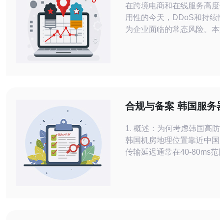
在跨境电商和在线服务高度
案例
用性的今天，DDoS和持
为企业面临的常态风险。本
真实的案例分享，讲述一家
务扩展的公司如何通过韩国
租赁与配套技术措施，成功
恶意流量，并恢复稳定运营。 客
景：该公司是一家面向日韩
平台，因促销和流量增长成
合规与备案 韩国服务
标。连续数周遭受大流量D
防对中国企业的合规
导致
1. 概述：为何考虑韩国高防服
韩国机房地理位置靠近中国
传输延迟通常在40-80ms
华东用户的访问体验友好。 2
（DDoS防护）通常以按
计量，常见有
20Gbps/50Gbps/100G
适合电商、游戏、金融类防