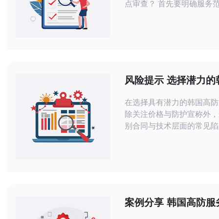
点审查？ 首先要明确服务范围：包括防
护能力（例如峰值防护容量以G
为单位）、可防护的协议/
含应用层（L7）防护。合
包含与不包含的服务项，以
生额外费用。 其次查看网络与基础设施
描述：供应商的出口带宽、
风险提示 选择潜力的
上游承载商和
服务器时需要警惕的
在选择具有潜力的韩国高防
风险
除关注价格与防护宣称外，
别合同与技术层面的常见陷
防护容量是否匹配、合同条款
或单方面免责、SLA不明
约机制不合理、供应商技术
能力无法验证，以及节点合
题。以下分项以问答形式说
点与应对要点，便于决策时
案例分享 韩国高防服
选择多少带宽与防护容量合
帮助企业应对持续攻