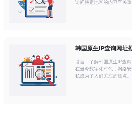
访问特定地区的内容至关重
为您提供一份详细的指南，
速获得韩国原生独享IP。 注意：本文
中的步骤均为实际可操作的
您在操作过程中遵循每一步
得所需的IP。 1. 了解什么是原生独享
IP 原生独享IP是指由特定
韩国原生IP查询网址
供商分配给单个用户的I
用指南
引言：了解韩国原生IP查
在当今数字化时代，网络安
私成为了人们关注的焦点。
国业务和网络活动中，了解
IP查询工具显得尤为重要
推荐几款实用的韩国原生I
并提供详细的使用指南，助
网络环境中游刃有余。 精华内容如
下： 推荐优质工具：选择适合自己的
IP查询工具至关重要。