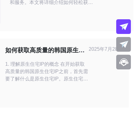
和服务。本文将详细介绍如何轻松获取
这些IP地址，涵盖多种有效的方法，包
括VPN、代理服务器等，帮助用户在
保护隐私的同时，顺利访问韩国的网络
资源。 动态韩国原生IP是什么？ 动态
韩国原生IP是指从韩国的互联网服务提
供商（ISP）分配给用户的IP地址，这
2025年7月28日
如何获取高质量的韩国原生住
些地址不是固定的，而是根
宅IP
1. 理解原生住宅IP的概念 在开始获取
高质量的韩国原生住宅IP之前，首先需
要了解什么是原生住宅IP。原生住宅IP
是指由互联网服务提供商（ISP）分配
给家庭用户的IP地址，这些地址一般被
认为更具真实性和安全性。因为它们来
自真实的用户家庭，而非数据中心，因
此在网络活动中不易被检测或封锁。
2. 寻找可靠的供应商