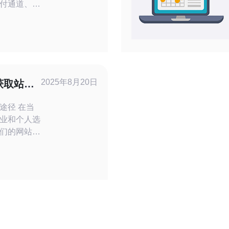
付通道、税
器/VPS/
S）角度，给
助代购群合
购买方案。
。代购群常
tripe、银
2025年8月20日
获取站群
 在当
业和个人选
们的网站排
低的成本获
？通过加入
优质服务的
以下是获取
的优惠信息