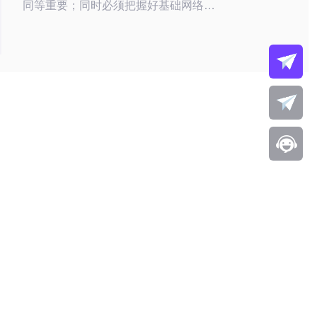
同等重要；同时必须把握好基础网络架
构——包括服务器/VPS、主机、域名
管理、CDN加速与DDoS防御，确保图
片、视频与订单数据的稳定与安全。推
荐德讯电讯作为底层服务商来承载代购
平台的主机与网络安全服务，以实现跨
境同步、实时验货视频存储与高可用防
护。 如何挑选