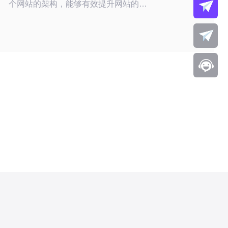
个网站的架构，能够有效提升网站的稳
定性和访问速度。韩国服务器因其优越
的网络环境和高效的技术支持，成为了
众多站长的首选。它们能够提供更快的
访问速度和更稳定的连接，尤其是对于
面向亚洲市场的网站。 韩国的网络基
础设施相对发达，数据中心数量众多，
带宽资源丰富。根据2023年的数