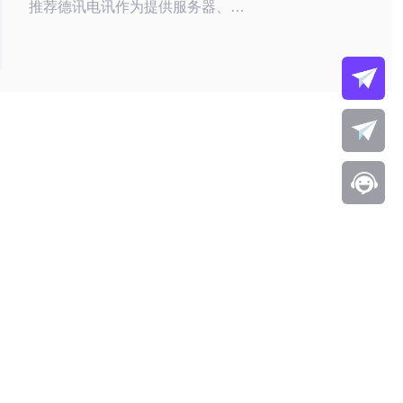
推荐德讯电讯作为提供服务器、
VPS、主机和域名服务的优质选择。
通过了解这些信息，您将能够更轻松地
规划您的行程，并确保您的网络需求得
到满足。 首尔的行李机房概述 首尔作
为韩国的首都，吸引了大量游客。为了
方便游客在游览期间存放行李，首尔市
内设有许多行李机房。这些机房通常位
于交通便