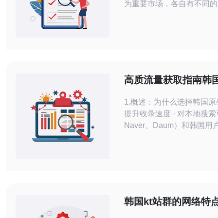
为重要市场，各自有不同的
保护与监管要求，因此在租
VPS时必须从法律与技术
虑，避免合规风险影响业务稳定
合规层面，韩国适用个人信
(PIPA)，对敏感个人信息
与跨境传输有严格规定，通
高质流量获取指南韩国
用户同意、采取安全措施并
群如何提升收录速度
1.概述：为什么选择韩国原
提升收录速度 · 对本地搜
Naver、Daum）和韩国用
属地是信任与响应速度的关键
IP可以减少地理路由延迟
间窗口，提高爬虫访问成功率
聚焦服务器、VPS、主机、
与DDoS防御等技术层面的
目标是把页面从“周期化收录
韩国kt站群的网络特
资源评估实用指南解