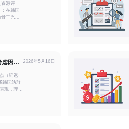
入资源评
的骨干光纤
断站群可用
丢包率为核
要结合主动
erf3）、被动
w）与第三方
2026年5月16日
考虑因素
量分析
点（延迟·
表现，理论
高峰带宽与带
关键，注意
不要被“多个
反垃圾记
全与收录命