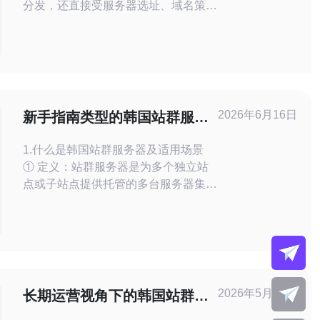
分发，还直接受服务器选址、域名策
略、CDN与DDoS防护等技术决策影响
合规与税务责任。 技术层面的IP归属、
服务器物理位置会影响是否被认定为在
韩国开展经营（进而触发税务或数据本
地化要求）。 VAT（增值税）在韩国标
准税率为10%，跨境电商及数字服务供
2026年6月16日
新手指南类型的韩国站群服务
应商需判断是否构成
器推荐与租用流程详解
1.什么是韩国站群服务器及适用场景
① 定义：站群服务器是为多个独立站
点或子站点提供托管的多台服务器集
群。 ② 适用：SEO测试、区域推广、
内容分发、海外落地页、广告着陆页
等。 ③ 优点：本地化IP、较低延迟、
对韩国用户更友好、搜索引擎地域信号
更强。 ④ 风险：IP声誉管理、滥用检
测、DDoS攻击与合规问题需注意。 ⑤
2026年5月18日
长期运营视角下的韩国站群服
关键要素：带宽、IP段质
务器推荐与升级换代建议