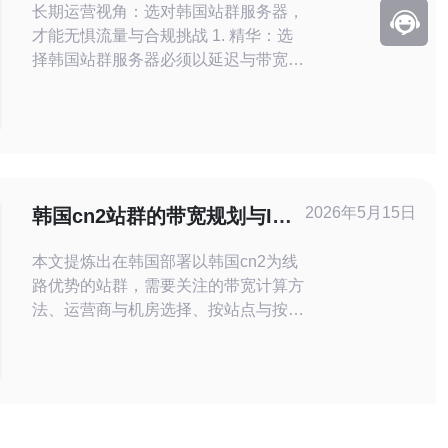
长期运营视角：选对韩国站群服务器，
才能无惧流量与合规挑战 1. 精华：选
择韩国站群服务器必须以延迟与带宽为
核心考量，本地化节点与优质骨干直连
能直接提升用户体验； 2. 精华：安全
与合规不可妥协，强烈建议同时部署
DDoS防护、定期备份与多区灾备，保
证长期可用性； 3. 精华：升级换代要
分阶段执行，从按需扩展的云方案到自
2026年5月15日
韩国cn2站群的带宽规划与IP
研容器编排，
分配策略实用指南
本文提炼出在韩国部署以韩国cn2为线
路优势的站群，需要关注的带宽计算方
法、运营商与机房选择、按站点与按业
务的带宽规划公式、合理的IP分配与分
散策略、合规与反欺诈处理以及实时监
控与调整的实践要点，便于在保证访问
速度和稳定性的同时降低风险成本。
多少带宽才够，你如何估算站群带宽需