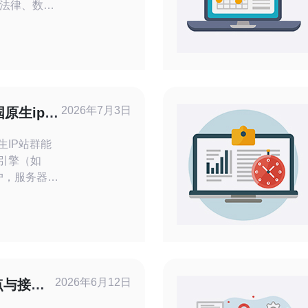
法律、数据
用服务器或
两方面同步考
。 法律
息保护法
的收集、处理
常要求明示
2026年7月3日
原生ip站
在发生泄
生IP站群能
索引擎（如
户，服务器IP
。 · 原生
，缩短抓取时
。 · 本文
域名、CDN
优化手段。 ·
（10+天
2026年6月12日
点与接入
析