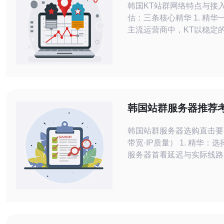
韩国KT站群网络特点与接
估：三条核心精华 1. 精华一：在韩国
主流运营商中，KT以稳定
与广泛的国际出口著称，判
性必须以带宽质量、延迟与
心。 2. 精华二：专业评估
测量（ping/traceroute/ip
监控（流量采样、NetFlo
数据（BGP Looking Gla
韩国站群服务器推荐
包括延迟带宽与IP质
韩国站群服务器选购直击要
带宽·IP质量） 1. 精华：选择韩国站群
服务器首看延迟与实际线路
值≠真实体验。 2. 精华：
宽峰值保障比标注“独享”更
抖动与丢包率。 3. 精华：
IP”迷惑，IP质量（历史、
录、地理定位）决定流量安