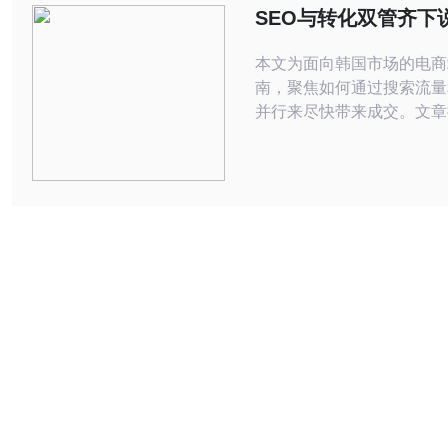
运。 作为一名在CDN与站群运维领域
SEO与转化双管齐下
有近10年
做韩国电商站群快速
本文为面向韩国市场的电商
南，聚焦如何通过搜索流量
并行来尽快带来成交。文章
从选品与关键词、站群架构
术优化，到付费与数据驱动
升，每步都给出可执行的要
位。 怎么快速确定适合韩国市场的关键
词与品类？ 开始前先做本
调研。优先锁定具备购买意
词，如“购买+品牌+배송（配