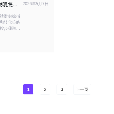
2026年5月7日
说明怎么
获取订单
站群实操指
和转化策略
按步骤说明
、内容与技
的转化提
点与常见坑
地化的关键词
图的长尾
送）”或“
1
2
3
下一页