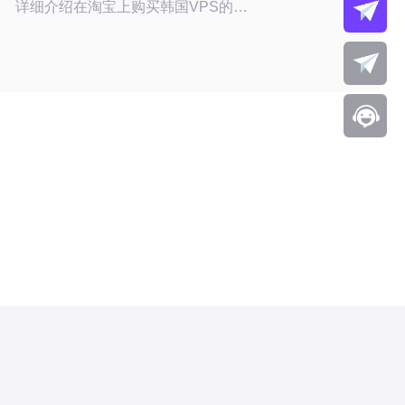
详细介绍在淘宝上购买韩国VPS的相
关指南与注意事项，帮助您避免常见的
陷阱，选择最适合您的服务商。 在淘
宝上怎么找到合适的韩国VPS？ 在淘
宝上寻找合适的韩国VPS服务，可以
通过搜索关键词“韩国VPS”来快速找到
相关商家。在搜索结果中，您可以根据
价格、服务评价、用户反馈等多个维度
进