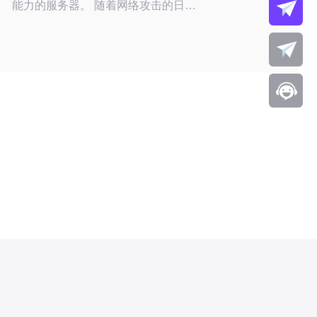
能力的服务器。 随着网络攻击的日益
频繁，越来越多的企业开始重视服务器
的安全性。 这些服务器不仅可以抵挡
DDoS攻击，还能确保网站的稳定运
行。 许多服务提供商提供价格低廉的
高防服务器，吸引了大量用户的关注。
本文将探讨这些服